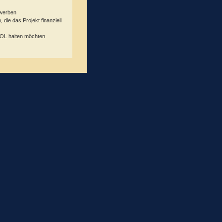
ewerben
 die das Projekt finanziell
OL halten möchten