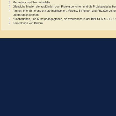
Marketing- und Promotionhilfe
öffentliche Medien die ausführlich vom Projekt berichten und die Projektwebsite b
Firmen, öffentliche und private Institutionen, Vereine, Stiftungen und Privatpersonen,
unterstützen können.
KünstlerInnen, und KunstpädagogInnen, die Workshops in der BINDU-ART-SCHO
KäuferInnen von Bildern