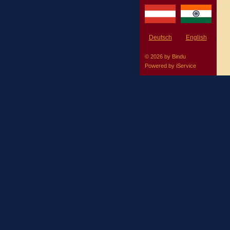
Deutsch
English
© 2026 by Bindu
Powered by
iService