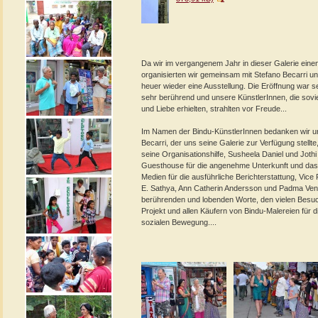
Da wir im vergangenem Jahr in dieser Galerie einen
organisierten wir gemeinsam mit Stefano Becarri 
heuer wieder eine Ausstellung. Die Eröffnung war s
sehr berührend und unsere KünstlerInnen, die sov
und Liebe erhielten, strahlten vor Freude...
Im Namen der Bindu-KünstlerInnen bedanken wir un
Becarri, der uns seine Galerie zur Verfügung stellt
seine Organisationshilfe, Susheela Daniel und Joth
Guesthouse für die angenehme Unterkunft und das
Medien für die ausführliche Berichterstattung, Vic
E. Sathya, Ann Catherin Andersson und Padma Ven
berührenden und lobenden Worte, den vielen Besuc
Projekt und allen Käufern von Bindu-Malereien für 
sozialen Bewegung....