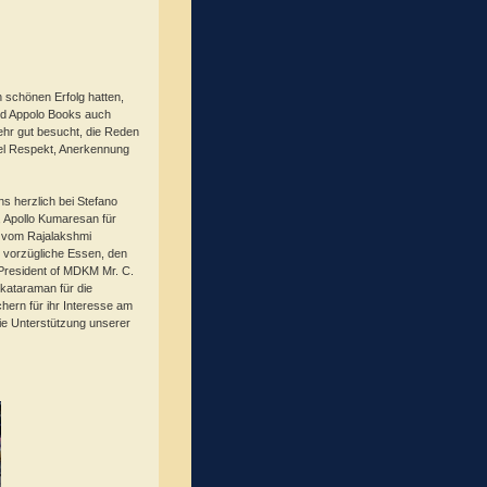
 schönen Erfolg hatten,
und Appolo Books auch
ehr gut besucht, die Reden
iel Respekt, Anerkennung
s herzlich bei Stefano
e, Apollo Kumaresan für
i vom Rajalakshmi
 vorzügliche Essen, den
e President of MDKM Mr. C.
kataraman für die
hern für ihr Interesse am
die Unterstützung unserer