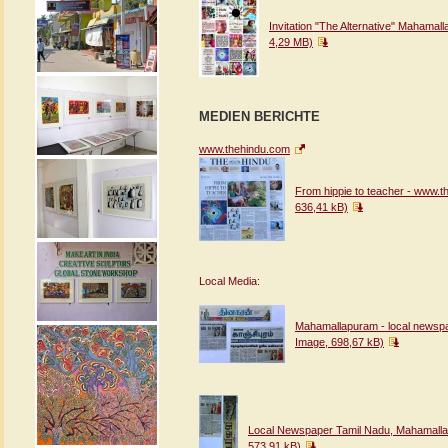
Invitation "The Alternative" Maham
4,29 MB)
MEDIEN BERICHTE
www.thehindu.com
From hippie to teacher - www.
636,41 kB)
Local Media:
Mahamallapuram - local newsp
Image, 698,67 kB)
Local Newspaper Tamil Nadu, Mahamall
573,91 kB)