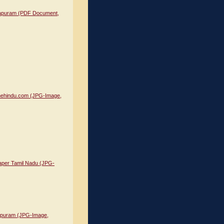
allapuram (PDF Document,
thehindu.com (JPG-Image,
aper Tamil Nadu (JPG-
apuram (JPG-Image,